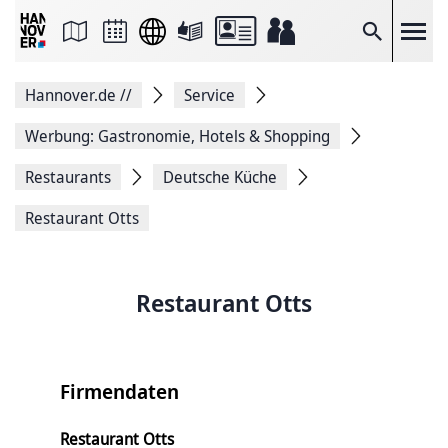
Seite
als
E-
Suche
Mail
versenden
Auf
Hannover.de
//
Service
Facebook
teilen
Auf
Werbung: Gastronomie, Hotels & Shopping
X
teilen
Restaurants
Deutsche Küche
Seitenlink
Kopieren
Restaurant Otts
Seite
Drucken
Restaurant Otts
Firmendaten
Restaurant Otts