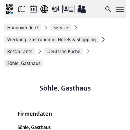
Seite
als
E-
Suche
Mail
versenden
Auf
Hannover.de
//
Service
Facebook
teilen
Auf
Werbung: Gastronomie, Hotels & Shopping
X
teilen
Restaurants
Deutsche Küche
Seitenlink
Kopieren
Söhle, Gasthaus
Seite
Drucken
Söhle, Gasthaus
Firmendaten
Söhle, Gasthaus