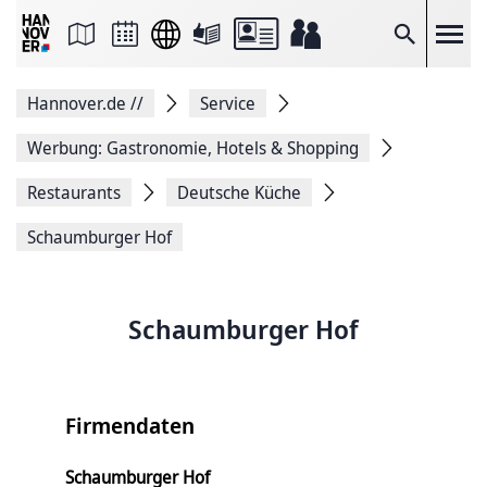
Seite
als
E-
Suche
Mail
versenden
Auf
Hannover.de
//
Service
Facebook
teilen
Auf
Werbung: Gastronomie, Hotels & Shopping
X
teilen
Restaurants
Deutsche Küche
Seitenlink
Kopieren
Schaumburger Hof
Seite
Drucken
Schaumburger Hof
Firmendaten
Schaumburger Hof