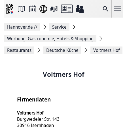
Seite
als
E-
Suche
Mail
versenden
Auf
Hannover.de
//
Service
Facebook
teilen
Auf
Werbung: Gastronomie, Hotels & Shopping
X
teilen
Restaurants
Deutsche Küche
Voltmers Hof
Seitenlink
Kopieren
Seite
Drucken
Voltmers Hof
Firmendaten
Voltmers Hof
Burgwedeler Str. 143
30916 Isernhagen