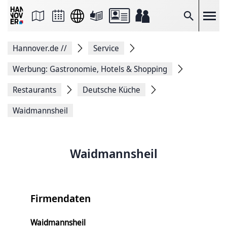
Seite
als
E-
Suche
Mail
versenden
Auf
Hannover.de
//
Service
Facebook
teilen
Auf
Werbung: Gastronomie, Hotels & Shopping
X
teilen
Restaurants
Deutsche Küche
Seitenlink
Kopieren
Waidmannsheil
Seite
Drucken
Waidmannsheil
Firmendaten
Waidmannsheil