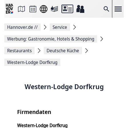
Seite
als
E-
Suche
Mail
versenden
Auf
Hannover.de
//
Service
Facebook
teilen
Auf
Werbung: Gastronomie, Hotels & Shopping
X
teilen
Restaurants
Deutsche Küche
Seitenlink
Kopieren
Western-Lodge Dorfkrug
Seite
Drucken
Western-Lodge Dorfkrug
Firmendaten
Western-Lodge Dorfkrug