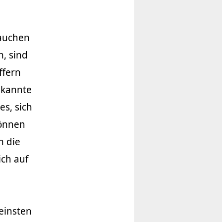
rauchen
, sind
ffern
ekannte
es, sich
können
n die
ch auf
einsten