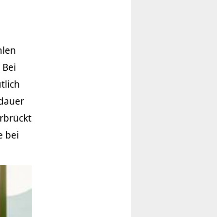
hlen
 Bei
tlich
ldauer
rbrückt
e bei