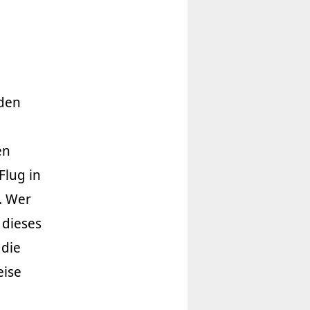
 den
en
Flug in
. Wer
 dieses
 die
eise