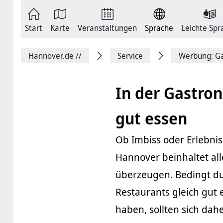
Zum
Seite
Inhalt
als
springen
E-
Zur
Mail
Start
Karte
Veranstaltungen
Sprache
Leichte Spr
Hauptnavigation
versenden
springen
Auf
Facebook
Hannover.de
//
Service
Werbung: Ga
teilen
Auf
X
teilen
In der Gastro
Seitenlink
Kopieren
Seite
gut essen
Drucken
Ob Imbiss oder Erlebni
Hannover beinhaltet al
überzeugen. Bedingt du
Restaurants gleich gut 
haben, sollten sich dah