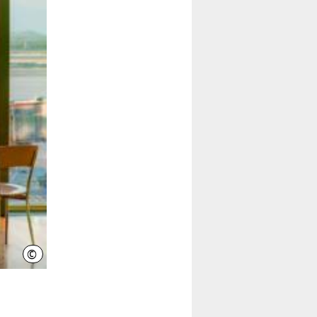
©
kosmos111 - Fotolia.com