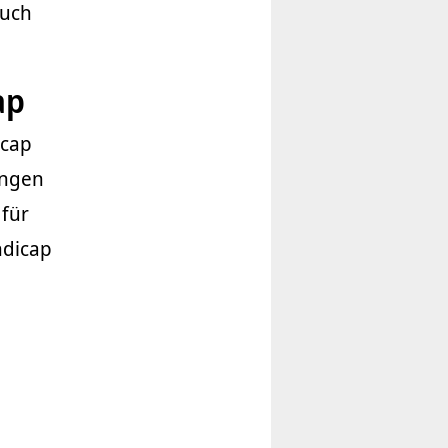
auch
ap
icap
ungen
 für
ndicap