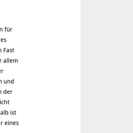
n für
res
h Fast
r allem
er
en und
n der
icht
alb ist
r eines