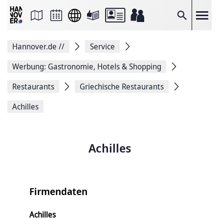
Seite
als
E-
Suche
Mail
versenden
Auf
Hannover.de
//
Service
Facebook
teilen
Auf
Werbung: Gastronomie, Hotels & Shopping
X
teilen
Restaurants
Griechische Restaurants
Seitenlink
Kopieren
Achilles
Seite
Drucken
Achilles
Firmendaten
Achilles