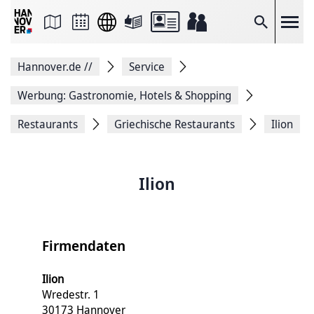
Seite
als
E-
Suche
Mail
versenden
Auf
Hannover.de
//
Service
Facebook
teilen
Auf
Werbung: Gastronomie, Hotels & Shopping
X
teilen
Restaurants
Griechische Restaurants
Ilion
Seitenlink
Kopieren
Seite
Drucken
Ilion
Firmendaten
Ilion
Wredestr. 1
30173 Hannover