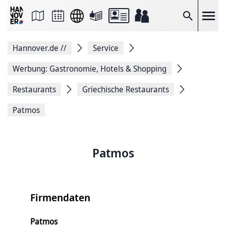
Seite
als
E-
Suche
Mail
versenden
Auf
Hannover.de
//
Service
Facebook
teilen
Auf
Werbung: Gastronomie, Hotels & Shopping
X
teilen
Restaurants
Griechische Restaurants
Seitenlink
Kopieren
Patmos
Seite
Drucken
Patmos
Firmendaten
Patmos