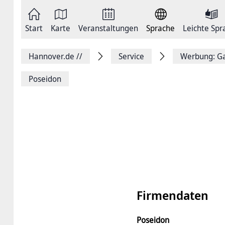
Zum
Seite
Inhalt
als
springen
E-
Zur
Mail
Start
Karte
Veranstaltungen
Sprache
Leichte Spr
Hauptnavigation
versenden
springen
Auf
Facebook
Hannover.de
//
Service
Werbung: Ga
teilen
Auf
X
Poseidon
teilen
Seitenlink
Kopieren
Seite
Drucken
Firmendaten
Poseidon