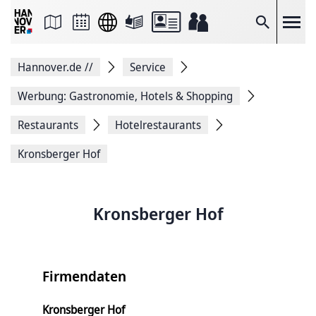
Seite
als
E-
Suche
Mail
versenden
Auf
Hannover.de
//
Service
Facebook
teilen
Auf
Werbung: Gastronomie, Hotels & Shopping
X
teilen
Restaurants
Hotelrestaurants
Seitenlink
Kopieren
Kronsberger Hof
Seite
Drucken
Kronsberger Hof
Firmendaten
Kronsberger Hof