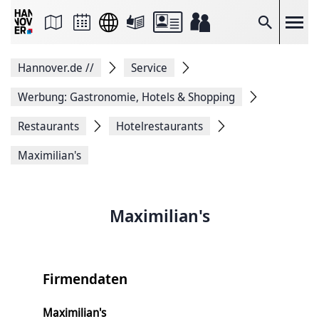
Seite
als
E-
Suche
Mail
versenden
Auf
Hannover.de
//
Service
Facebook
teilen
Auf
Werbung: Gastronomie, Hotels & Shopping
X
teilen
Restaurants
Hotelrestaurants
Seitenlink
Kopieren
Maximilian's
Seite
Drucken
Maximilian's
Firmendaten
Maximilian's