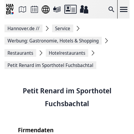
Seite
als
E-
Suche
Mail
versenden
Auf
Hannover.de
//
Service
Facebook
teilen
Auf
Werbung: Gastronomie, Hotels & Shopping
X
teilen
Restaurants
Hotelrestaurants
Seitenlink
Kopieren
Petit Renard im Sporthotel Fuchsbachtal
Seite
Drucken
Petit Renard im Sporthotel
Fuchsbachtal
Firmendaten