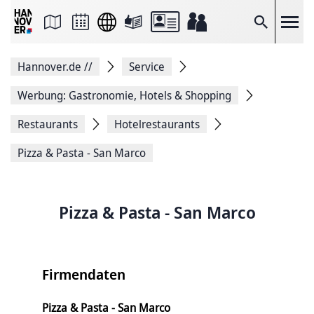
Seite
als
E-
Suche
Mail
versenden
Auf
Hannover.de
//
Service
Facebook
teilen
Auf
Werbung: Gastronomie, Hotels & Shopping
X
teilen
Restaurants
Hotelrestaurants
Seitenlink
Kopieren
Pizza & Pasta - San Marco
Seite
Drucken
Pizza & Pasta - San Marco
Firmendaten
Pizza & Pasta - San Marco