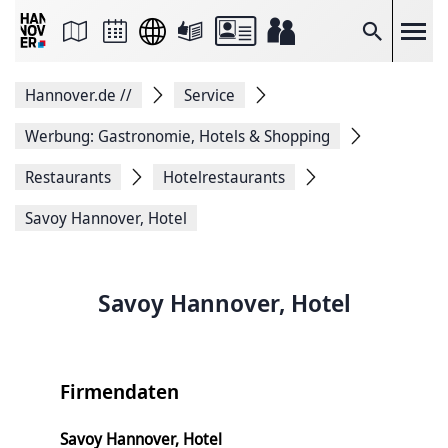
Seite
als
E-
Suche
Mail
versenden
Auf
Hannover.de
//
Service
Facebook
teilen
Auf
Werbung: Gastronomie, Hotels & Shopping
X
teilen
Restaurants
Hotelrestaurants
Seitenlink
Kopieren
Savoy Hannover, Hotel
Seite
Drucken
Savoy Hannover, Hotel
Firmendaten
Savoy Hannover, Hotel