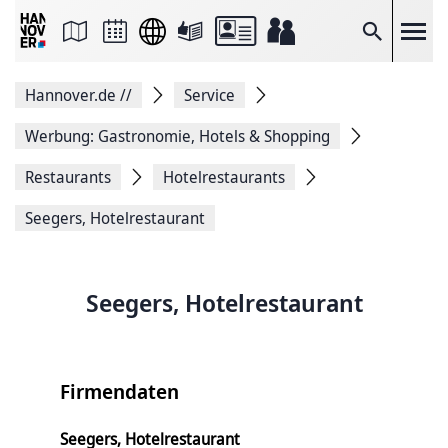
Seite
als
E-
Suche
Mail
versenden
Auf
Hannover.de
//
Service
Facebook
teilen
Auf
Werbung: Gastronomie, Hotels & Shopping
X
teilen
Restaurants
Hotelrestaurants
Seitenlink
Kopieren
Seegers, Hotelrestaurant
Seite
Drucken
Seegers, Hotelrestaurant
Firmendaten
Seegers, Hotelrestaurant