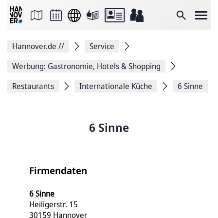
Seite
als
E-
Suche
Mail
versenden
Auf
Hannover.de
//
Service
Facebook
teilen
Auf
Werbung: Gastronomie, Hotels & Shopping
X
teilen
Restaurants
Internationale Küche
6 Sinne
Seitenlink
Kopieren
Seite
Drucken
6 Sinne
Firmendaten
6 Sinne
Heiligerstr. 15
30159 Hannover