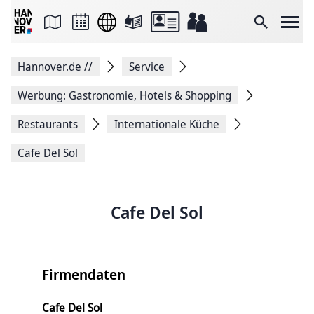
Seite
als
E-
Suche
Mail
versenden
Auf
Hannover.de
//
Service
Facebook
teilen
Auf
Werbung: Gastronomie, Hotels & Shopping
X
teilen
Restaurants
Internationale Küche
Seitenlink
Kopieren
Cafe Del Sol
Seite
Drucken
Cafe Del Sol
Firmendaten
Cafe Del Sol