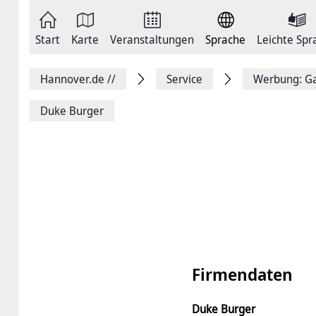
Zum
Seite
Inhalt
als
springen
E-
Zur
Mail
Start
Karte
Veranstaltungen
Sprache
Leichte Spr
Hauptnavigation
versenden
springen
Auf
Facebook
Hannover.de
//
Service
Werbung: Ga
teilen
Auf
X
Duke Burger
teilen
Seitenlink
Kopieren
Seite
Drucken
Firmendaten
Duke Burger