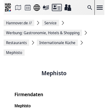
Seite
als
E-
Suche
Mail
versenden
Auf
Hannover.de
//
Service
Facebook
teilen
Auf
Werbung: Gastronomie, Hotels & Shopping
X
teilen
Restaurants
Internationale Küche
Seitenlink
Kopieren
Mephisto
Seite
Drucken
Mephisto
Firmendaten
Mephisto