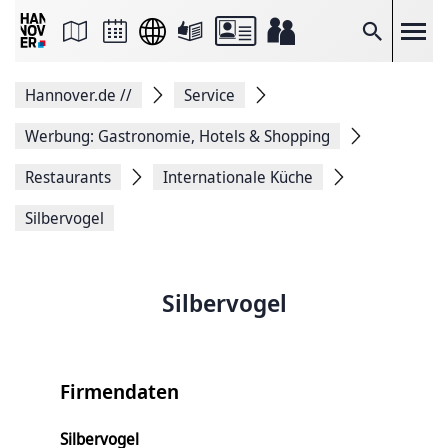
Seite
als
E-
Suche
Mail
versenden
Auf
Hannover.de
//
Service
Facebook
teilen
Auf
Werbung: Gastronomie, Hotels & Shopping
X
teilen
Restaurants
Internationale Küche
Seitenlink
Kopieren
Silbervogel
Seite
Drucken
Silbervogel
Firmendaten
Silbervogel