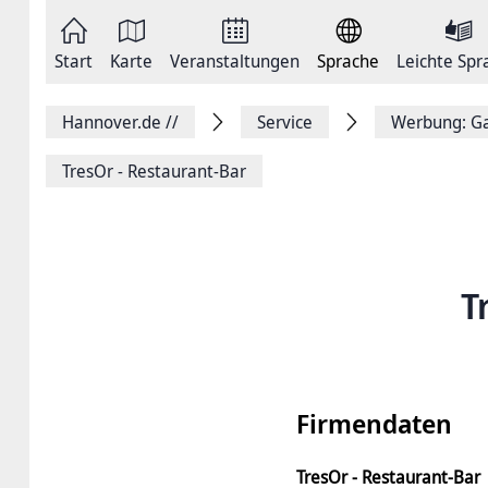
Zum
Seite
Inhalt
als
springen
E-
Zur
Mail
Start
Karte
Veranstaltungen
Sprache
Leichte Spr
Hauptnavigation
versenden
springen
Auf
Facebook
Hannover.de
//
Service
Werbung: Ga
teilen
Auf
X
TresOr - Restaurant-Bar
teilen
Seitenlink
Kopieren
Seite
Drucken
T
Firmendaten
TresOr - Restaurant-Bar