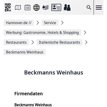
Seite
als
E-
Suche
Mail
versenden
Auf
Hannover.de
//
Service
Facebook
teilen
Auf
Werbung: Gastronomie, Hotels & Shopping
X
teilen
Restaurants
Italienische Restaurants
Seitenlink
Kopieren
Beckmanns Weinhaus
Seite
Drucken
Beckmanns Weinhaus
Firmendaten
Beckmanns Weinhaus