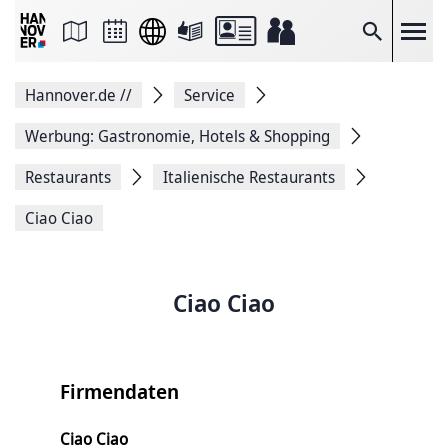
Seite
als
E-
Suche
Mail
versenden
Auf
Hannover.de
//
Service
Facebook
teilen
Auf
Werbung: Gastronomie, Hotels & Shopping
X
teilen
Restaurants
Italienische Restaurants
Seitenlink
Kopieren
Ciao Ciao
Seite
Drucken
Ciao Ciao
Firmendaten
Ciao Ciao