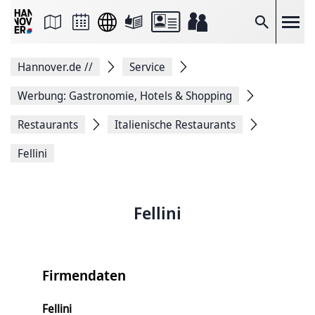
Seite
als
E-
Suche
Mail
versenden
Auf
Hannover.de
//
Service
Facebook
teilen
Auf
Werbung: Gastronomie, Hotels & Shopping
X
teilen
Restaurants
Italienische Restaurants
Seitenlink
Kopieren
Fellini
Seite
Drucken
Fellini
Firmendaten
Fellini