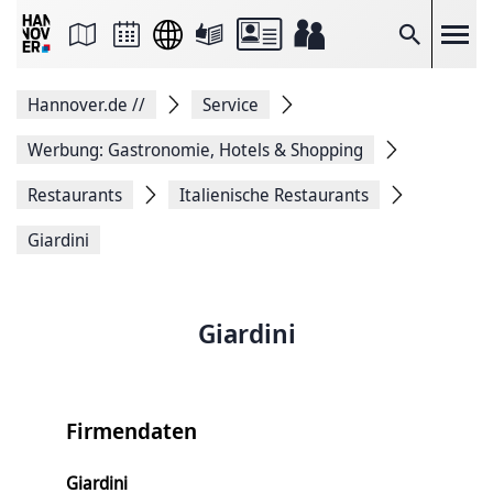
Seite
als
E-
Suche
Mail
versenden
Auf
Hannover.de
//
Service
Facebook
teilen
Auf
Werbung: Gastronomie, Hotels & Shopping
X
teilen
Restaurants
Italienische Restaurants
Seitenlink
Kopieren
Giardini
Seite
Drucken
Giardini
Firmendaten
Giardini