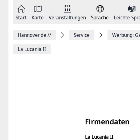
Zum
Seite
Inhalt
als
springen
E-
Zur
Mail
Start
Karte
Veranstaltungen
Sprache
Leichte Spr
Hauptnavigation
versenden
springen
Auf
Facebook
Hannover.de
//
Service
Werbung: Ga
teilen
Auf
X
La Lucania II
teilen
Seitenlink
Kopieren
Seite
Drucken
Firmendaten
La Lucania II