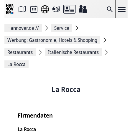
Seite
als
E-
Suche
Mail
versenden
Auf
Hannover.de
//
Service
Facebook
teilen
Auf
Werbung: Gastronomie, Hotels & Shopping
X
teilen
Restaurants
Italienische Restaurants
Seitenlink
Kopieren
La Rocca
Seite
Drucken
La Rocca
Firmendaten
La Rocca