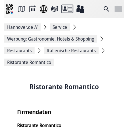
Seite
als
E-
Suche
Mail
versenden
Auf
Hannover.de
//
Service
Facebook
teilen
Auf
Werbung: Gastronomie, Hotels & Shopping
X
teilen
Restaurants
Italienische Restaurants
Seitenlink
Kopieren
Ristorante Romantico
Seite
Drucken
Ristorante Romantico
Firmendaten
Ristorante Romantico