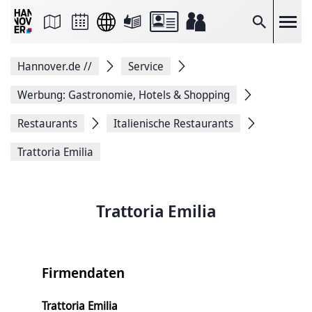
Seite
als
E-
Suche
Mail
versenden
Auf
Hannover.de
//
Service
Facebook
teilen
Auf
Werbung: Gastronomie, Hotels & Shopping
X
teilen
Restaurants
Italienische Restaurants
Seitenlink
Kopieren
Trattoria Emilia
Seite
Drucken
Trattoria Emilia
Firmendaten
Trattoria Emilia