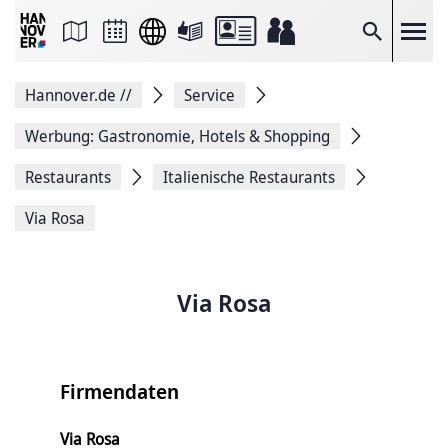
Seite
als
E-
Suche
Mail
versenden
Auf
Hannover.de
//
Service
Facebook
teilen
Auf
Werbung: Gastronomie, Hotels & Shopping
X
teilen
Restaurants
Italienische Restaurants
Seitenlink
Kopieren
Via Rosa
Seite
Drucken
Via Rosa
Firmendaten
Via Rosa