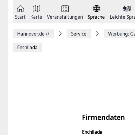
Zum
Seite
Inhalt
als
springen
E-
Zur
Mail
Start
Karte
Veranstaltungen
Sprache
Leichte Spr
Hauptnavigation
versenden
springen
Auf
Facebook
Hannover.de
//
Service
Werbung: Ga
teilen
Auf
X
Enchilada
teilen
Seitenlink
Kopieren
Seite
Drucken
Firmendaten
Enchilada