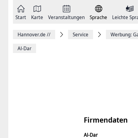
Zum
Seite
Inhalt
als
springen
E-
Zur
Mail
Start
Karte
Veranstaltungen
Sprache
Leichte Spr
Hauptnavigation
versenden
springen
Auf
Facebook
Hannover.de
//
Service
Werbung: Ga
teilen
Auf
X
Al-Dar
teilen
Seitenlink
Kopieren
Seite
Drucken
Firmendaten
Al-Dar