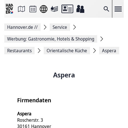
Seite
als
E-
Suche
Mail
versenden
Auf
Hannover.de
//
Service
Facebook
teilen
Auf
Werbung: Gastronomie, Hotels & Shopping
X
teilen
Restaurants
Orientalische Küche
Aspera
Seitenlink
Kopieren
Seite
Drucken
Aspera
Firmendaten
Aspera
Roscherstr. 3
30161 Hannover