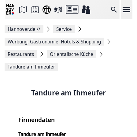
Seite
als
E-
Suche
Mail
versenden
Auf
Hannover.de
//
Service
Facebook
teilen
Auf
Werbung: Gastronomie, Hotels & Shopping
X
teilen
Restaurants
Orientalische Küche
Seitenlink
Kopieren
Tandure am Ihmeufer
Seite
Drucken
Tandure am Ihmeufer
Firmendaten
Tandure am Ihmeufer