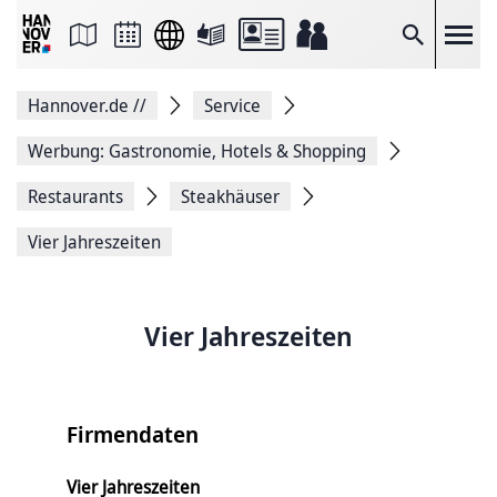
Seite
als
E-
Suche
Mail
versenden
Auf
Hannover.de
//
Service
Facebook
teilen
Auf
Werbung: Gastronomie, Hotels & Shopping
X
teilen
Restaurants
Steakhäuser
Seitenlink
Kopieren
Vier Jahreszeiten
Seite
Drucken
Vier Jahreszeiten
Firmendaten
Vier Jahreszeiten