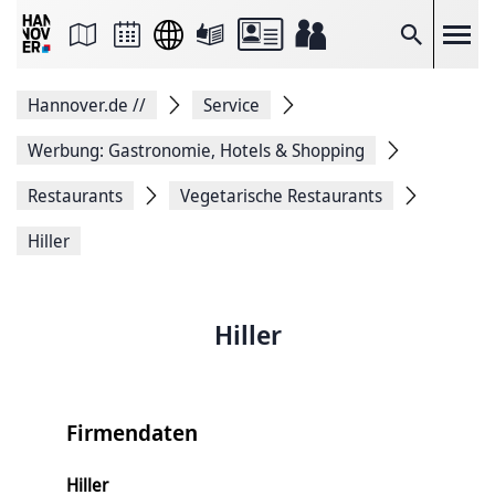
Seite
als
E-
Suche
Mail
versenden
Auf
Hannover.de
//
Service
Facebook
teilen
Auf
Werbung: Gastronomie, Hotels & Shopping
X
teilen
Restaurants
Vegetarische Restaurants
Seitenlink
Kopieren
Hiller
Seite
Drucken
Hiller
Firmendaten
Hiller