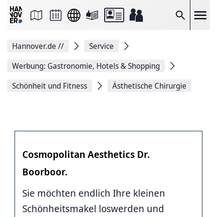
Seite
als
E-
Suche
Mail
versenden
Auf
Hannover.de
//
Service
Facebook
teilen
Auf
Werbung: Gastronomie, Hotels & Shopping
X
teilen
Schönheit und Fitness
Ästhetische Chirurgie
Seitenlink
Kopieren
Seite
Drucken
Cosmopolitan Aesthetics Dr.
Boorboor.
Sie möchten endlich Ihre kleinen
Schönheitsmakel loswerden und