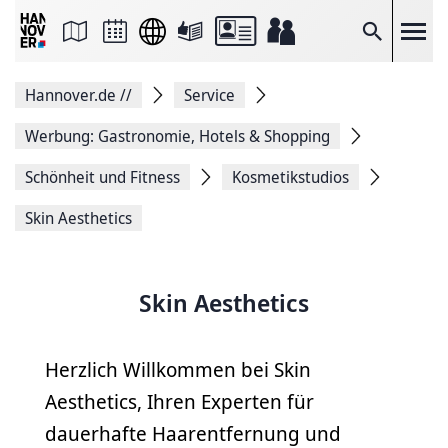
Seite
als
E-
Suche
Mail
versenden
Auf
Hannover.de
//
Service
Facebook
teilen
Auf
Werbung: Gastronomie, Hotels & Shopping
X
teilen
Schönheit und Fitness
Kosmetikstudios
Seitenlink
Kopieren
Skin Aesthetics
Seite
Drucken
Skin Aesthetics
Herzlich Willkommen bei Skin
Aesthetics, Ihren Experten für
dauerhafte Haarentfernung und