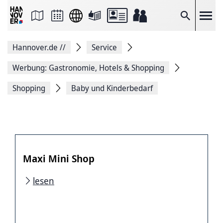
Seite
als
E-
Suche
Mail
versenden
Auf
Hannover.de
//
Service
Facebook
teilen
Auf
Werbung: Gastronomie, Hotels & Shopping
X
teilen
Shopping
Baby und Kinderbedarf
Seitenlink
Kopieren
Seite
Drucken
Maxi Mini Shop
lesen