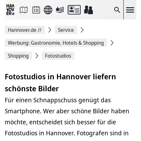
Seite
als
E-
Suche
Mail
versenden
Auf
Hannover.de
//
Service
Facebook
teilen
Auf
Werbung: Gastronomie, Hotels & Shopping
X
teilen
Shopping
Fotostudios
Seitenlink
Kopieren
Seite
Fotostudios in Hannover liefern
Drucken
schönste Bilder
Für einen Schnappschuss genügt das
Smartphone. Wer aber schöne Bilder haben
möchte, entscheidet sich besser für die
Fotostudios in Hannover. Fotografen sind in