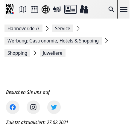
Seite
als
E-
Suche
Mail
versenden
Auf
Hannover.de
//
Service
Facebook
teilen
Auf
Werbung: Gastronomie, Hotels & Shopping
X
teilen
Shopping
Juweliere
Seitenlink
Kopieren
Seite
Drucken
Besuchen Sie uns auf
Zuletzt aktualisiert: 27.02.2021