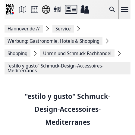
Seite
als
E-
Suche
Mail
versenden
Auf
Hannover.de
//
Service
Facebook
teilen
Auf
Werbung: Gastronomie, Hotels & Shopping
X
teilen
Shopping
Uhren und Schmuck Fachhandel
Seitenlink
Kopieren
"estilo y gusto" Schmuck-Design-Accessoires-
Seite
Mediterranes
Drucken
"estilo y gusto" Schmuck-
Design-Accessoires-
Mediterranes