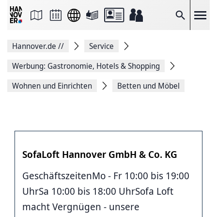
Seite
als
E-
Suche
Mail
versenden
Auf
Hannover.de
//
Service
Facebook
teilen
Auf
Werbung: Gastronomie, Hotels & Shopping
X
teilen
Wohnen und Einrichten
Betten und Möbel
Seitenlink
Kopieren
Seite
Drucken
SofaLoft Hannover GmbH & Co. KG
GeschäftszeitenMo - Fr 10:00 bis 19:00
UhrSa 10:00 bis 18:00 UhrSofa Loft
macht Vergnügen - unsere