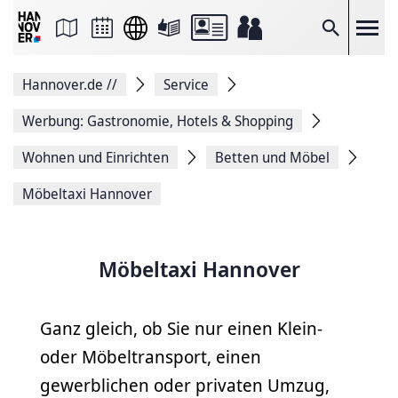
Seite
als
E-
Suche
Mail
versenden
Auf
Hannover.de
//
Service
Facebook
teilen
Auf
Werbung: Gastronomie, Hotels & Shopping
X
teilen
Wohnen und Einrichten
Betten und Möbel
Seitenlink
Kopieren
Möbeltaxi Hannover
Seite
Drucken
Möbeltaxi Hannover
Ganz gleich, ob Sie nur einen Klein-
oder Möbeltransport, einen
gewerblichen oder privaten Umzug,