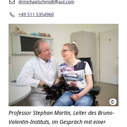
drmichaelschmidt@aol.com
+49 511 5354960
©
Anna vo
Professor Stephan Martin, Leiter des Bruno-
Valentin-Instituts, im Gespräch mit einer