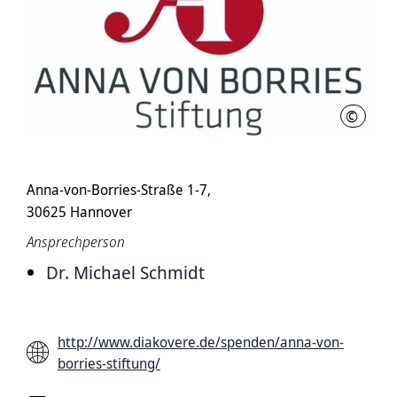
©
Anna vo
Anna-von-Borries-Straße 1-7,
30625 Hannover
Ansprechperson
Dr. Michael Schmidt
http://www.diakovere.de/spenden/anna-von-
borries-stiftung/