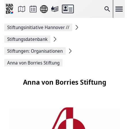
Seite
als
E-
Suche
Mail
versenden
Auf
Stiftungsinitiative Hannover
//
Facebook
teilen
Auf
Stiftungsdatenbank
X
teilen
Stiftungen: Organisationen
Seitenlink
Kopieren
Anna von Borries Stiftung
Seite
Drucken
Anna von Borries Stiftung