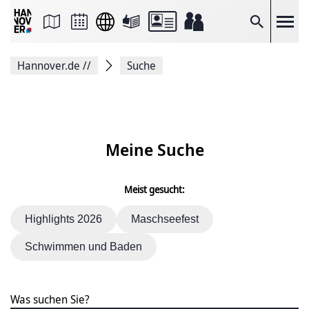
Seite
als
E-
Suche
Mail
versenden
Auf
Hannover.de
//
Suche
Facebook
teilen
Auf
X
teilen
Seitenlink
Kopieren
Meine Suche
Seite
Drucken
Meist gesucht:
Highlights 2026
Maschseefest
Schwimmen und Baden
Was suchen Sie?