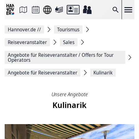
Seite
als
E-
Suche
Mail
versenden
Auf
Hannover.de
//
Tourismus
Facebook
teilen
Auf
Reiseveranstalter
Sales
X
teilen
Angebote für Reiseveran­stalter / Offers for Tour
Seitenlink
Operators
Kopieren
Seite
Angebote für Reiseveranstalter
Kulinarik
Drucken
Unsere Angebote
Kulinarik