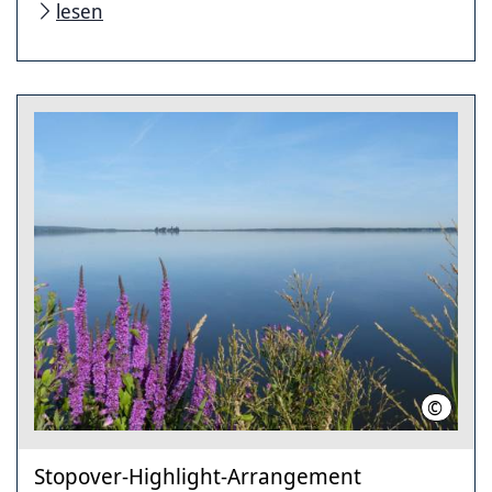
lesen
©
Steinh
Stopover-Highlight-Arrangement