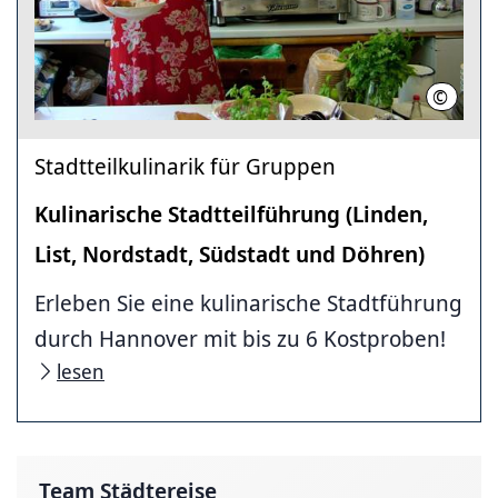
©
eat-the
Stadtteilkulinarik für Gruppen
Kulinarische Stadt­teil­führung (Linden,
List, Nordstadt, Südstadt und Döhren)
Erleben Sie eine kulinarische Stadtführung
durch Hannover mit bis zu 6 Kostproben!
lesen
Team Städtereise