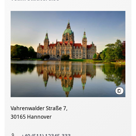
©
Hassan 
Vahrenwalder Straße 7,
30165 Hannover
+49 (511) 12345-333