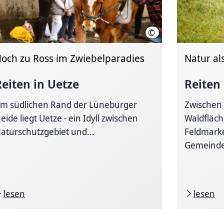
©
scher Poloclub e.V.
Reitsportgemeinschaft Ho
och zu Ross im Zwiebelparadies
Natur al
Reiten in Uetze
Reiten
m südlichen Rand der Lüneburger
Zwischen
eide liegt Uetze - ein Idyll zwischen
Waldfläc
aturschutzgebiet und...
Feldmarke
Gemeinde
lesen
lesen