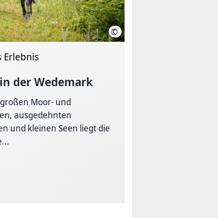
©
f Wöhler Hänigsen e.V.
istockphoto
s Erlebnis
 in der Wedemark
 großen Moor- und
hen, ausgedehnten
n und kleinen Seen liegt die
...