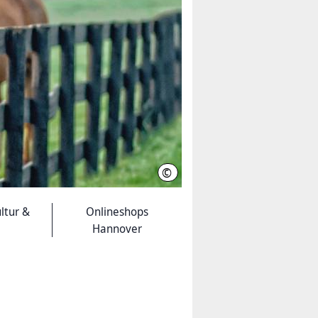
©
Mark J. Barrett
ltur &
Onlineshops
Hannover