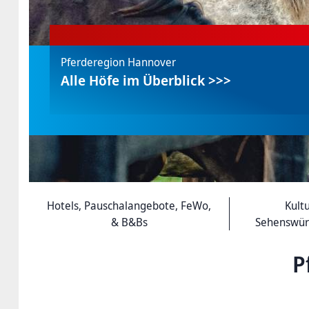
Pferderegion Hannover
Alle Höfe im Überblick >>>
Hotels, Pauschalangebote, FeWo,
Kult
& B&Bs
Sehenswür
P