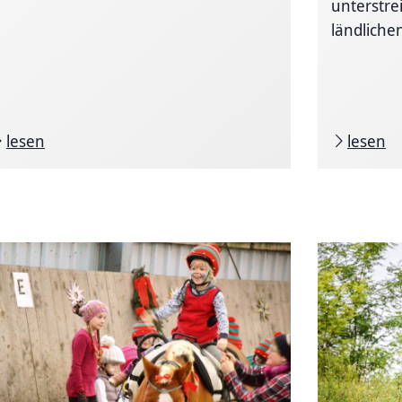
unterstre
ländlichen
lesen
lesen