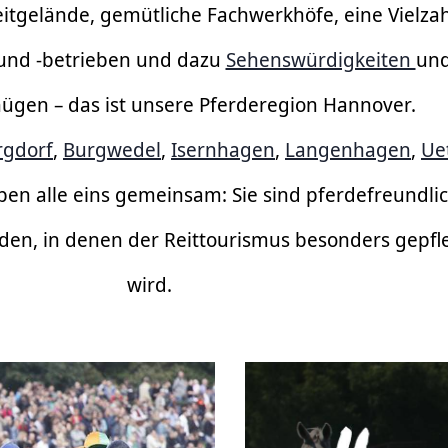
itgelände, gemütliche Fachwerkhöfe, eine Vielzah
 und -betrieben und dazu
Sehenswürdigkeiten
un
nügen – das ist unsere Pferderegion Hannover.
rgdorf
,
Burgwedel
,
Isernhagen
,
Langenhagen
,
Ue
ben alle eins gemeinsam: Sie sind pferdefreundli
en, in denen der Reittourismus besonders gepfle
wird.