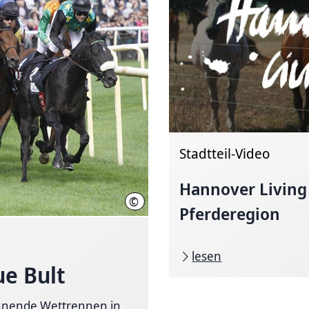
Stadtteil-Video
Hannover Living 
©
galoppfoto.de
Pferderegion
lesen
e Bult
annende Wettrennen in