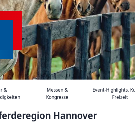
ur &
Messen &
Event-Highlights, Ku
digkeiten
Kongresse
Freizeit
ferderegion Hannover